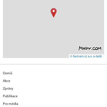
© Seznam.cz a.s. a další
Domů
Akce
Zprávy
Publikace
Pro média