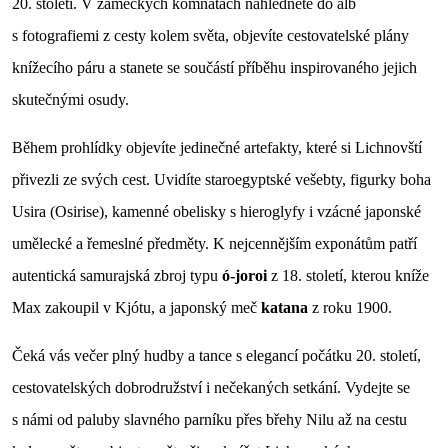
20. století. V zámeckých komnatách nahlédnete do alb
s fotografiemi z cesty kolem světa, objevíte cestovatelské plány
knížecího páru a stanete se součástí příběhu inspirovaného jejich
skutečnými osudy.
Během prohlídky objevíte jedinečné artefakty, které si Lichnovští
přivezli ze svých cest. Uvidíte staroegyptské vešebty, figurky boha
Usira (Osirise), kamenné obelisky s hieroglyfy i vzácné japonské
umělecké a řemeslné předměty. K nejcennějším exponátům patří
autentická samurajská zbroj typu
ó-joroi
z 18. století, kterou kníže
Max zakoupil v Kjótu, a japonský meč
katana
z roku 1900.
Čeká vás večer plný hudby a tance s elegancí počátku 20. století,
cestovatelských dobrodružství i nečekaných setkání. Vydejte se
s námi od paluby slavného parníku přes břehy Nilu až na cestu