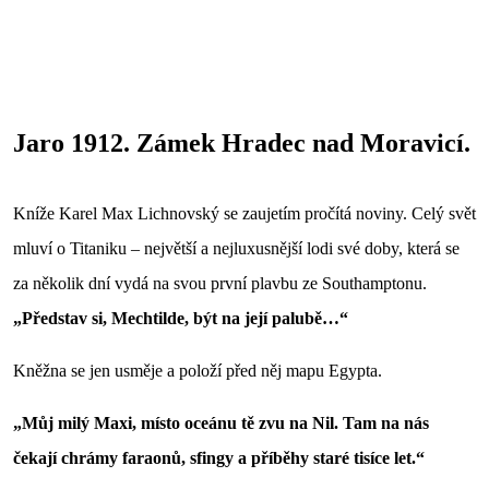
Jaro 1912. Zámek Hradec nad Moravicí.
Kníže Karel Max Lichnovský se zaujetím pročítá noviny. Celý svět
mluví o Titaniku – největší a nejluxusnější lodi své doby, která se
za několik dní vydá na svou první plavbu ze Southamptonu.
„Představ si, Mechtilde, být na její palubě…“
Kněžna se jen usměje a položí před něj mapu Egypta.
„Můj milý Maxi, místo oceánu tě zvu na Nil. Tam na nás
čekají chrámy faraonů, sfingy a příběhy staré tisíce let.“