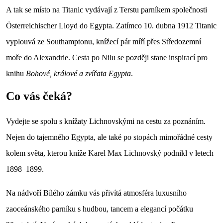
A tak se místo na Titanic vydávají z Terstu parníkem společnosti
Österreichischer Lloyd do Egypta. Zatímco 10. dubna 1912 Titanic
vyplouvá ze Southamptonu, knížecí pár míří přes Středozemní
moře do Alexandrie. Cesta po Nilu se později stane inspirací pro
knihu
Bohové, králové a zvířata Egypta
.
Co vás čeká?
Vydejte se spolu s knížaty Lichnovskými na cestu za poznáním.
Nejen do tajemného Egypta, ale také po stopách mimořádné cesty
kolem světa, kterou kníže Karel Max Lichnovský podnikl v letech
1898–1899.
Na nádvoří Bílého zámku vás přivítá atmosféra luxusního
zaoceánského parníku s hudbou, tancem a elegancí počátku