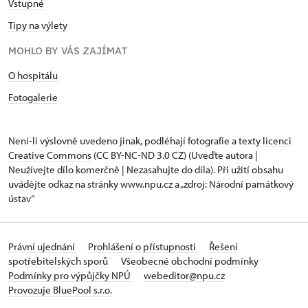
Vstupné
Tipy na výlety
MOHLO BY VÁS ZAJÍMAT
O hospitálu
Fotogalerie
Není-li výslovně uvedeno jinak, podléhají fotografie a texty
licenci
Creative Commons
(CC BY-NC-ND 3.0 CZ) (Uveďte autora |
Neužívejte dílo komerčně | Nezasahujte do díla). Při užití obsahu
uvádějte odkaz na stránky www.npu.cz a „zdroj: Národní památkový
ústav“
Právní ujednání
Prohlášení o přístupnosti
Řešení
spotřebitelských sporů
Všeobecné obchodní podmínky
Podmínky pro výpůjčky NPÚ
webeditor@npu.cz
Provozuje BluePool s.r.o.