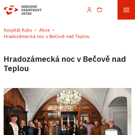
hospitál Kuks
Akce
Hradozámecká noc v Bečově nad Teplou
Hradozámecká noc v Bečově nad
Teplou