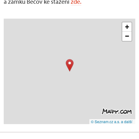
a zámku Bečov ke stažení
zde.
+
−
© Seznam.cz a.s. a další