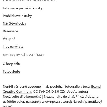
Informace pro návštěvníky
Prohlídkové okruhy
Návštěvní doba
Rezervace
Vstupné
Tipy na výlety
MOHLO BY VÁS ZAJÍMAT
O hospitálu
Fotogalerie
Není-li výslovně uvedeno jinak, podléhají fotografie a texty
licenci
Creative Commons
(CC BY-NC-ND 3.0 CZ) (Uveďte autora |
Neužívejte dílo komerčně | Nezasahujte do díla). Při užití obsahu
uvádějte odkaz na stránky www.npu.cz a „zdroj: Národní památkový
ústav“