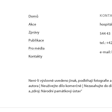
KONT
Domů
Akce
hospitá
Zprávy
544 43 
Publikace
tel.: +
Pro média
e-mail:
Kontakty
Není-li výslovně uvedeno jinak, podléhají fotografie a
autora | Neužívejte dílo komerčně | Nezasahujte do dí
a „zdroj: Národní památkový ústav“