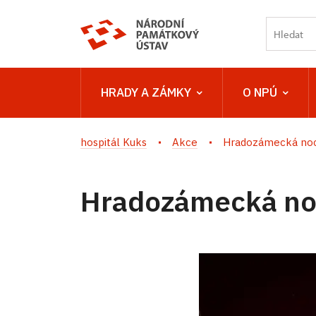
HRADY A ZÁMKY
O NPÚ
hospitál Kuks
Akce
Hradozámecká noc
Hradozámecká no