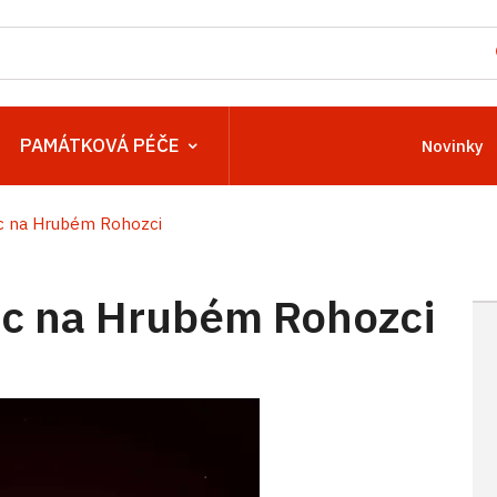
PAMÁTKOVÁ PÉČE
Novinky
 na Hrubém Rohozci
c na Hrubém Rohozci