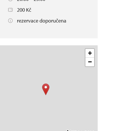
200 Kč
rezervace doporučena
+
−