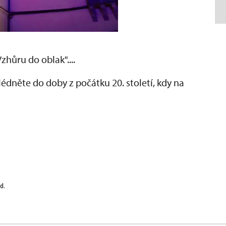
hůru do oblak"....
dněte do doby z počátku 20. století, kdy na
d.