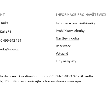
AKT
INFORMACE PRO NÁVŠTĚVNÍ
l Kuks
Informace pro návštěvníky
Prohlídkové okruhy
Kuks 81
Návštěvní doba
420 499 692 161
Rezervace
 kuks@npu.cz
Vstupné
Tipy na výlety
 texty
licenci Creative Commons
(CC BY-NC-ND 3.0 CZ) (Uveďte
la). Při užití obsahu uvádějte odkaz na stránky www.npu.cz