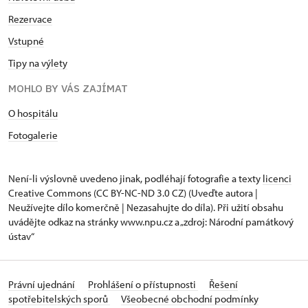
Rezervace
Vstupné
Tipy na výlety
MOHLO BY VÁS ZAJÍMAT
O hospitálu
Fotogalerie
Není-li výslovně uvedeno jinak, podléhají fotografie a texty
licenci
Creative Commons
(CC BY-NC-ND 3.0 CZ) (Uveďte autora |
Neužívejte dílo komerčně | Nezasahujte do díla). Při užití obsahu
uvádějte odkaz na stránky www.npu.cz a „zdroj: Národní památkový
ústav“
Právní ujednání
Prohlášení o přístupnosti
Řešení
spotřebitelských sporů
Všeobecné obchodní podmínky