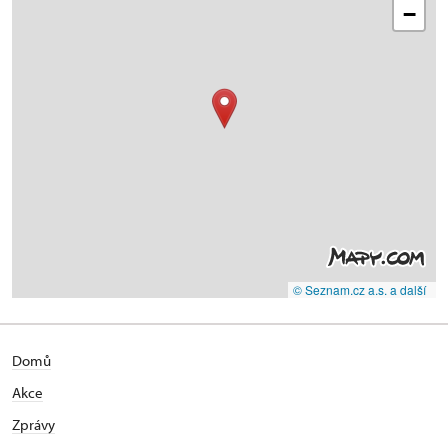
−
© Seznam.cz a.s. a další
Domů
Akce
Zprávy