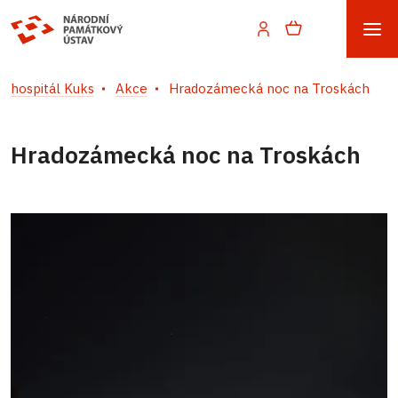
hospitál Kuks
Akce
Hradozámecká noc na Troskách
Hradozámecká noc na Troskách