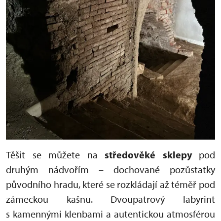
Těšit se můžete na
s
tředověké sklepy
pod
druhým nádvořím – dochované pozůstatky
původního hradu, které se rozkládají až téměř pod
zámeckou kašnu. Dvoupatrový labyrint
s kamennými klenbami a autentickou atmosférou