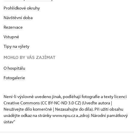
Prohlídkové okruhy
Návštěvní doba
Rezervace
Vstupné
Tipy na výlety
MOHLO BY VÁS ZAJÍMAT
O hospitálu
Fotogalerie
Není-li výslovně uvedeno jinak, podléhají fotografie a texty
licenci
Creative Commons
(CC BY-NC-ND 3.0 CZ) (Uveďte autora |
Neužívejte dílo komerčně | Nezasahujte do díla). Při užití obsahu
uvádějte odkaz na stránky www.npu.cz a „zdroj: Národní památkový
ústav“