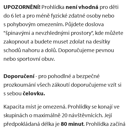
UPOZORNĚNÍ!
Prohlídka
není vhodná
pro děti
do 6 let a pro méně fyzické zdatné osoby nebo
s pohybovým omezením. Půjdete doslova
"špinavými a nevzhlednými prostory", kde můžete
zakopnout a budete muset zdolat na desítky
schodů nahoru a dolů. Doporučujeme pevnou
nebo sportovní obuv.
Doporučení
- pro pohodlné a bezpečné
prozkoumání všech zákoutí doporučujeme vzít si
s sebou
čelovku.
Kapacita míst je omezená. Prohlídky se konají ve
skupinách o maximálně 20 návštěvnících. Její
předpokládaná délka je
80 minut
. Prohlídka začíná