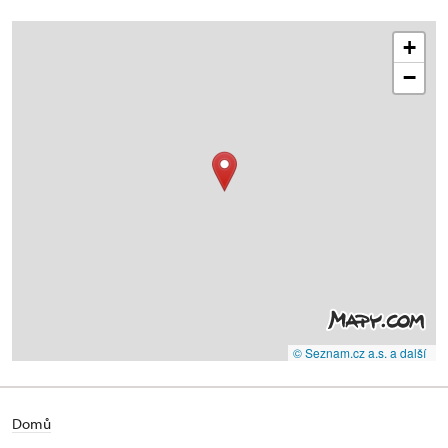
+
−
© Seznam.cz a.s. a další
Domů