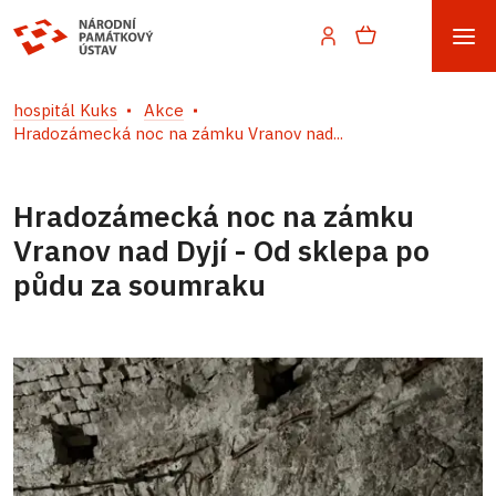
hospitál Kuks
Akce
Hradozámecká noc na zámku Vranov nad...
Hradozámecká noc na zámku
Vranov nad Dyjí - Od sklepa po
půdu za soumraku