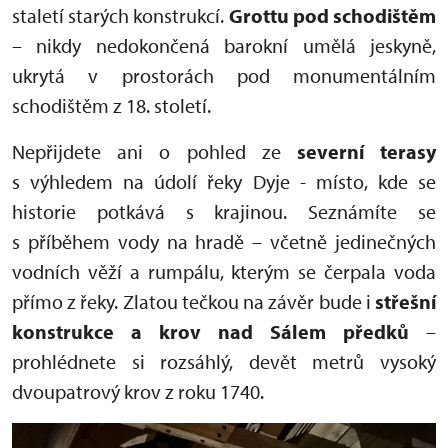
staletí starých konstrukcí.
Grottu pod schodištěm
– nikdy nedokončená barokní umělá jeskyně,
ukrytá v prostorách pod monumentálním
schodištěm z 18. století.
Nepřijdete ani o pohled ze
severní terasy
s výhledem na údolí řeky Dyje - místo, kde se
historie potkává s krajinou. Seznámíte se
s příběhem vody na hradě – včetně jedinečných
vodních věží a rumpálu, kterým se čerpala voda
přímo z řeky. Zlatou tečkou na závěr bude i
s
třešní
konstrukce a krov nad Sálem předků
–
prohlédnete si rozsáhlý, devět metrů vysoký
dvoupatrový krov z roku 1740.