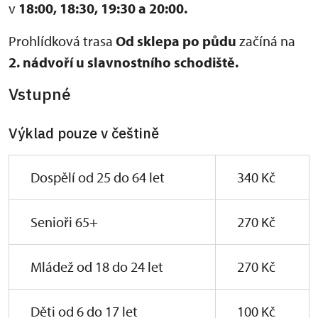
v
18:00,
18:30, 19:30 a 20:00.
Prohlídková trasa
Od sklepa po půdu
začíná na
2. nádvoří u slavnostního schodiště.
Vstupné
Výklad pouze v češtině
Dospělí od 25 do 64 let
340 Kč
Senioři 65+
270 Kč
Mládež od 18 do 24 let
270 Kč
Děti od 6 do 17 let
100 Kč