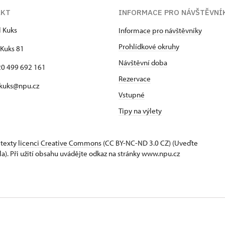
AKT
INFORMACE PRO NÁVŠTĚVNÍ
l Kuks
Informace pro návštěvníky
Prohlídkové okruhy
Kuks 81
Návštěvní doba
420 499 692 161
Rezervace
 kuks@npu.cz
Vstupné
Tipy na výlety
 texty
licenci Creative Commons
(CC BY-NC-ND 3.0 CZ) (Uveďte
la). Při užití obsahu uvádějte odkaz na stránky www.npu.cz