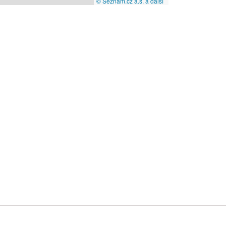
© Seznam.cz a.s. a další