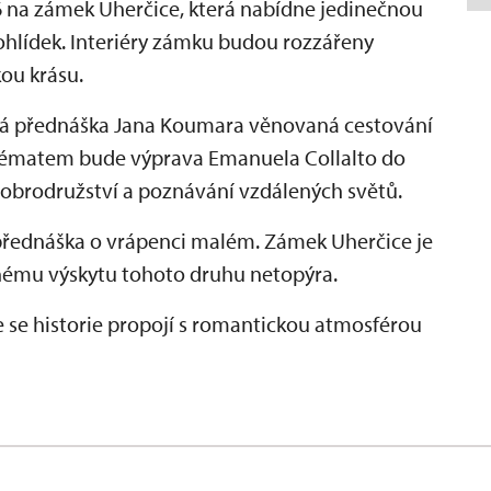
na zámek Uherčice, která nabídne jedinečnou
hlídek. Interiéry zámku budou rozzářeny
kou krásu.
vá přednáška Jana Koumara věnovaná cestování
m tématem bude výprava Emanuela Collalto do
 dobrodružství a poznávání vzdálených světů.
přednáška o vrápenci malém. Zámek Uherčice je
nému výskytu tohoto druhu netopýra.
de se historie propojí s romantickou atmosférou