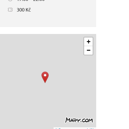
300 Kč
+
−