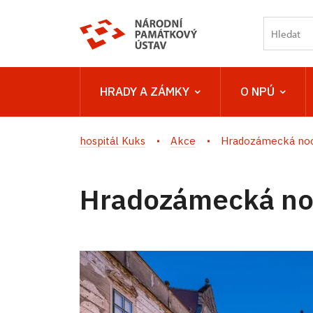
HRADY A ZÁMKY
O NPÚ
hospitál Kuks
Akce
Hradozámecká noc
Hradozámecká noc