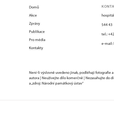
KONT
Domů
Akce
hospitá
Zprávy
544 43 
Publikace
tel.: +
Pro média
e-mail:
Kontakty
Není-li výslovně uvedeno jinak, podléhají fotografie a
autora | Neužívejte dílo komerčně | Nezasahujte do dí
a „zdroj: Národní památkový ústav“