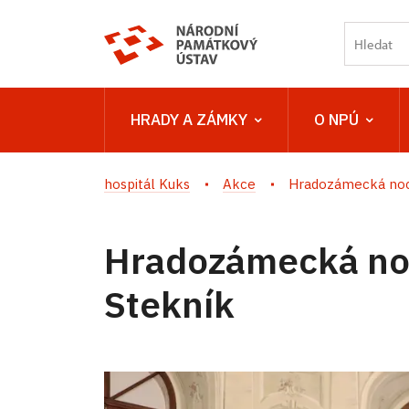
HRADY A ZÁMKY
O NPÚ
hospitál Kuks
Akce
Hradozámecká noc
Hradozámecká no
Stekník