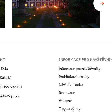
AKT
INFORMACE PRO NÁVŠTĚVNÍ
l Kuks
Informace pro návštěvníky
Prohlídkové okruhy
Kuks 81
Návštěvní doba
420 499 692 161
Rezervace
 kuks@npu.cz
Vstupné
Tipy na výlety