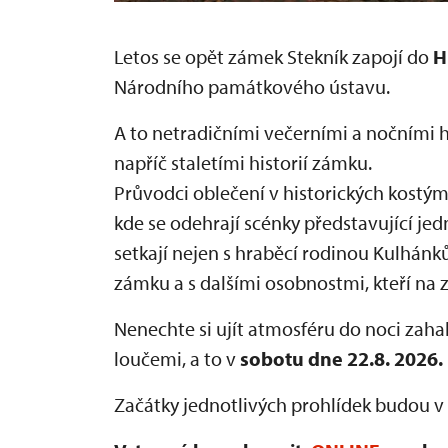
Letos se opět zámek Stekník zapojí do
H
Národního památkového ústavu.
A to netradičními večerními a nočními 
napříč staletími historií zámku.
Průvodci oblečení v historických kostý
kde se odehrají scénky představující jed
setkají nejen s hraběcí rodinou Kulhánků
zámku a s dalšími osobnostmi, kteří na 
Nenechte si ujít atmosféru do noci zah
loučemi, a to v
sobotu dne 22.8. 2026.
Začátky jednotlivých prohlídek budou v