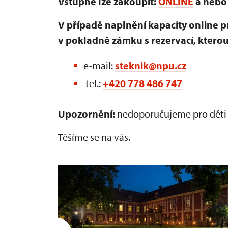
Vstupné lze zakoupit:
ONLINE
a nebo
V případě naplnění kapacity online p
v pokladně zámku s rezervací, ktero
e-mail:
steknik@npu.cz
tel.:
+420 778 486 747
Upozornění:
nedoporučujeme pro děti d
Těšíme se na vás.