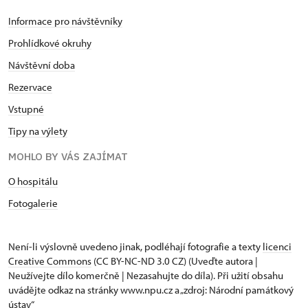
Informace pro návštěvníky
Prohlídkové okruhy
Návštěvní doba
Rezervace
Vstupné
Tipy na výlety
MOHLO BY VÁS ZAJÍMAT
O hospitálu
Fotogalerie
Není-li výslovně uvedeno jinak, podléhají fotografie a texty
licenci
Creative Commons
(CC BY-NC-ND 3.0 CZ) (Uveďte autora |
Neužívejte dílo komerčně | Nezasahujte do díla). Při užití obsahu
uvádějte odkaz na stránky www.npu.cz a „zdroj: Národní památkový
ústav“