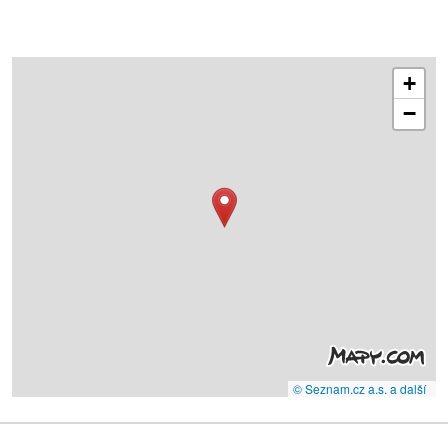
+
−
© Seznam.cz a.s. a další