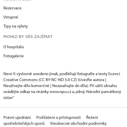
Rezervace
Vstupné
Tipy na výlety
MOHLO BY VÁS ZAJÍMAT
O hospitálu
Fotogalerie
Není-li výslovně uvedeno jinak, podléhají fotografie a texty
licenci
Creative Commons
(CC BY-NC-ND 3.0 CZ) (Uveďte autora |
Neužívejte dílo komerčně | Nezasahujte do díla). Při užití obsahu
uvádějte odkaz na stránky www.npu.cz a „zdroj: Národní památkový
ústav“
Právní ujednání
Prohlášení o přístupnosti
Řešení
spotřebitelských sporů
Všeobecné obchodní podmínky