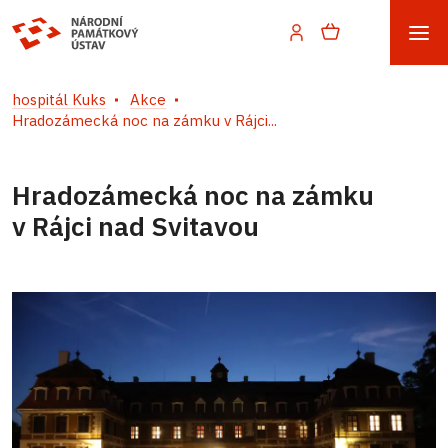
hospitál Kuks
Akce
Hradozámecká noc na zámku v Rájci...
Hradozámecká noc na zámku
v Rájci nad Svitavou