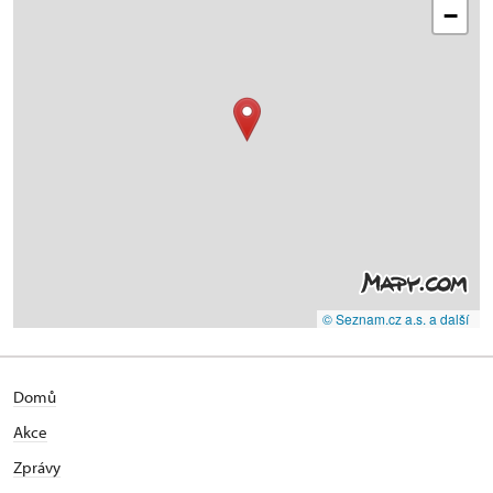
−
© Seznam.cz a.s. a další
Domů
Akce
Zprávy