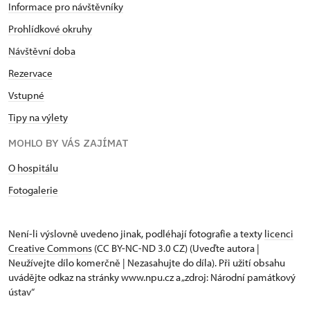
Informace pro návštěvníky
Prohlídkové okruhy
Návštěvní doba
Rezervace
Vstupné
Tipy na výlety
MOHLO BY VÁS ZAJÍMAT
O hospitálu
Fotogalerie
Není-li výslovně uvedeno jinak, podléhají fotografie a texty
licenci
Creative Commons
(CC BY-NC-ND 3.0 CZ) (Uveďte autora |
Neužívejte dílo komerčně | Nezasahujte do díla). Při užití obsahu
uvádějte odkaz na stránky www.npu.cz a „zdroj: Národní památkový
ústav“