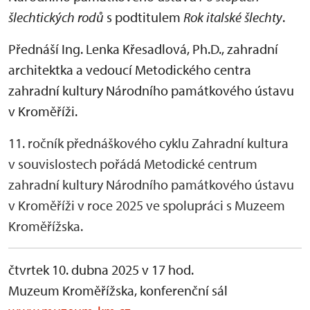
šlechtických rodů
s podtitulem
Rok italské šlechty
.
Přednáší
Ing. Lenka Křesadlová, Ph.D.,
zahradní
architektka a vedoucí Metodického centra
zahradní kultury Národního památkového ústavu
v Kroměříži.
11. ročník přednáškového cyklu Zahradní kultura
v souvislostech pořádá Metodické centrum
zahradní kultury Národního památkového ústavu
v Kroměříži v roce 2025 ve spolupráci s Muzeem
Kroměřížska.
čtvrtek 10. dubna 2025 v 17 hod.
Muzeum Kroměřížska, konferenční sál