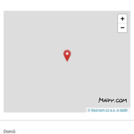
+
−
© Seznam.cz a.s. a další
Domů