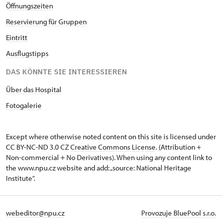
Öffnungszeiten
Re
servierung für Gruppen
Eintritt
Ausflugstipps
DAS KÖNNTE SIE INTERESSIEREN
Über das Hospital
Fotogalerie
Except where otherwise noted content on this site is licensed under
CC BY-NC-ND 3.0 CZ
Creative Commons License
. (Attribution +
Non-commercial + No Derivatives). When using any content link to
the www.npu.cz website and add: „source: National Heritage
Institute“.
webeditor@npu.cz
Provozuje BluePool s.r.o.