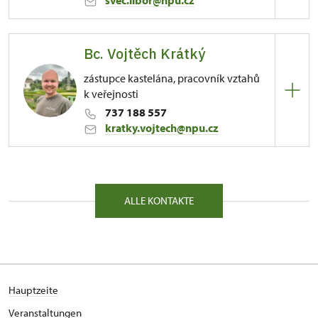
svec.libor@npu.cz
Bc. Vojtěch Krátký
81/, Kuks 81 54443
zástupce kastelána, pracovník vztahů
k veřejnosti
737 188 557
kratky.vojtech@npu.cz
81/, Kuks 81 54443
ALLE KONTAKTE
Hauptzeite
Veranstaltungen