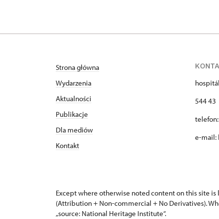
KONT
Strona główna
Wydarzenia
hospitá
Aktualności
544 43 
Publikacje
telefon
Dla mediów
e-mail:
Kontakt
Except where otherwise noted content on this site i
(Attribution + Non-commercial + No Derivatives). Wh
„source: National Heritage Institute“.