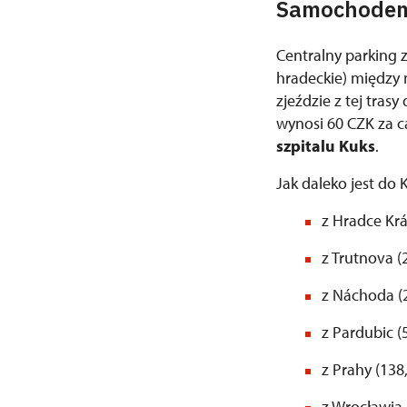
Samochode
Centralny parking 
hradeckie) między 
zjeździe z tej tra
wynosi 60 CZK za c
szpitalu Kuks
.
Jak daleko jest do 
z Hradce Krá
z Trutnova (
z Náchoda (
z Pardubic (
z Prahy (138
z Wrocławia 