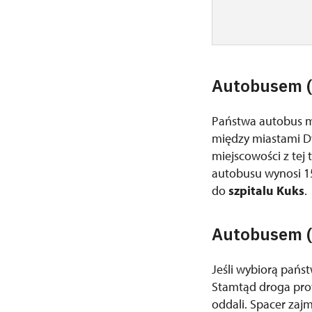
Autobusem (
Państwa autobus mo
między miastami Dv
miejscowości z tej 
autobusu wynosi 15
do
szpitalu Kuks
.
Autobusem (l
Jeśli wybiorą pańs
Stamtąd droga pro
oddali. Spacer zaj