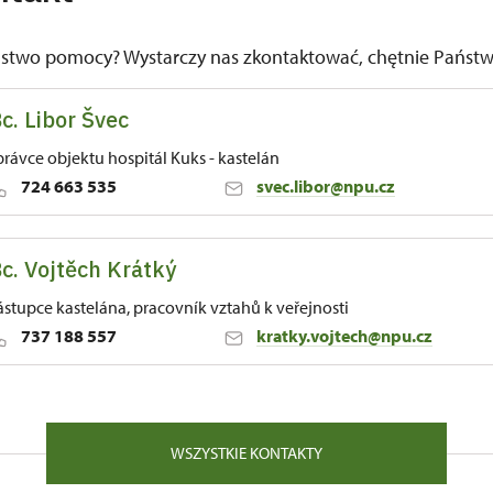
ństwo pomocy? Wystarczy nas zkontaktować, chętnie Pańs
c. Libor Švec
právce objektu hospitál Kuks - kastelán
724 663 535
svec.libor@npu.cz
c. Vojtěch Krátký
 81 54443
ástupce kastelána, pracovník vztahů k veřejnosti
737 188 557
kratky.vojtech@npu.cz
 81 54443
WSZYSTKIE KONTAKTY