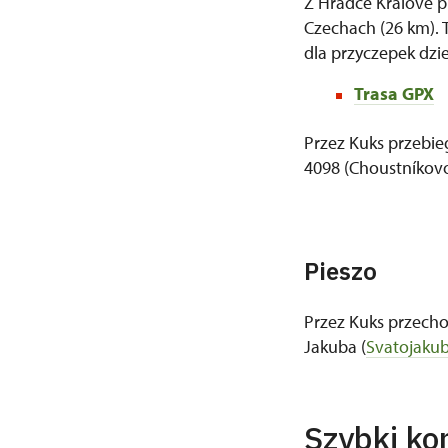
Z Hradce Králové p
Czechach (26 km). 
dla przyczepek dzie
Trasa GPX
Przez Kuks przebie
4098 (Choustníkovo
Pieszo
Przez Kuks przecho
Jakuba (
Svatojakub
Szybki ko