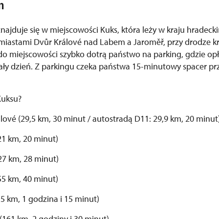
m
znajduje się w miejscowości Kuks, która leży w kraju hrade
miastami Dvůr Králové nad Labem a Jaroměř, przy drodze kr
sy do miejscowości szybko dotrą państwo na parking, gdzie o
ały dzień. Z parkingu czeka państwa 15-minutowy spacer pr
Kuksu?
lové (29,5 km, 30 minut / autostradą D11: 29,9 km, 20 minut
21 km, 20 minut)
27 km, 28 minut)
55 km, 40 minut)
,5 km, 1 godzina i 15 minut)
(161 km, 2 godziny i 30 minut)