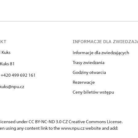
AKT
INFORMACJE DLA ZWIEDZAJ
l Kuks
Informacje dla zwiedzających
Trasy zwiedzania
Kuks 81
Godziny otwarcia
: +420 499 692 161
Rezerwacje
 kuks@npu.cz
Ceny biletów wstępu
s licensed under CC BY-NC-ND 3.0 CZ
Creative Commons License
.
en using any content link to the www.npu.cz website and add: