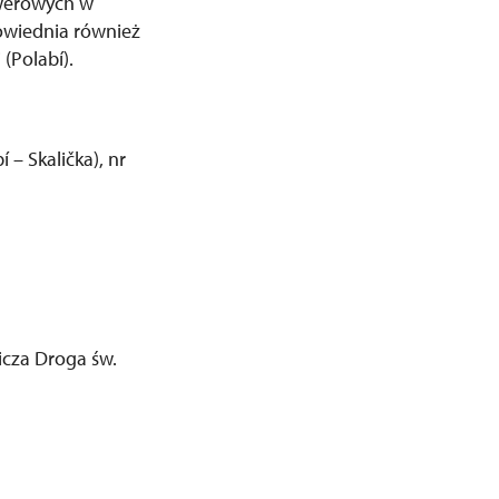
owerowych w
powiednia również
(Polabí).
 – Skalička), nr
icza Droga św.