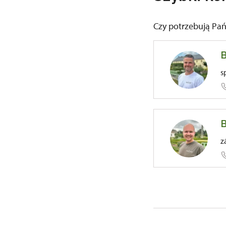
Czy potrzebują Pa
B
s
B
81/, Kuks
z
81/, Kuks