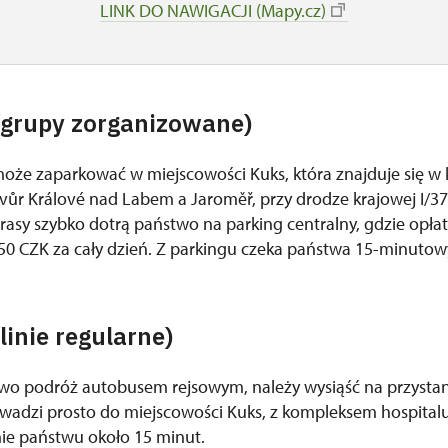
LINK DO NAWIGACJI (Mapy.cz)
grupy zorganizowane)
że zaparkować w miejscowości Kuks, która znajduje się w 
ůr Králové nad Labem a Jaroměř, przy drodze krajowej I/37
trasy szybko dotrą państwo na parking centralny, gdzie opła
0 CZK za cały dzień. Z parkingu czeka państwa 15-minutowy
inie regularne)
two podróż autobusem rejsowym, należy wysiąść na przystanku
wadzi prosto do miejscowości Kuks, z kompleksem hospita
mie państwu około 15 minut.