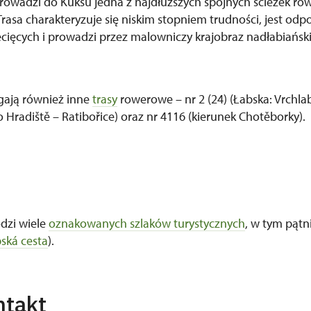
rowadzi do Kuksu jedna z najdłuższych spójnych ścieżek r
Trasa charakteryzuje się niskim stopniem trudności, jest od
cięcych i prowadzi przez malowniczy krajobraz nadłabiański 
gają również inne
trasy
rowerowe – nr 2 (24) (Łabska: Vrchlabí
 Hradiště – Ratibořice) oraz nr 4116 (kierunek Chotěborky).
dzi wiele
oznakowanych szlaków turystycznych
, w tym pątn
ská cesta
).
ntakt