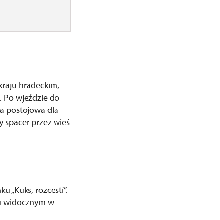
kraju hradeckim,
. Po wjeździe do
ta postojowa dla
 spacer przez wieś
 „Kuks, rozcestí”.
lu widocznym w