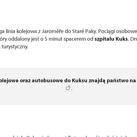
ga linia kolejowa z Jaroměře do Staré Paky. Pociągi osobowe
tóry oddalony jest o 5 minut spacerem od
szpitalu Kuks
. D
 turystyczny.
kolejowe oraz autobusowe do Kuksu znajdą państwo na 
.