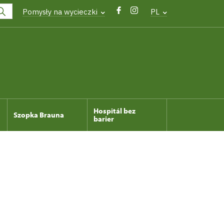
Pomysły na wycieczki
PL
Hospitál bez
Szopka Brauna
barier