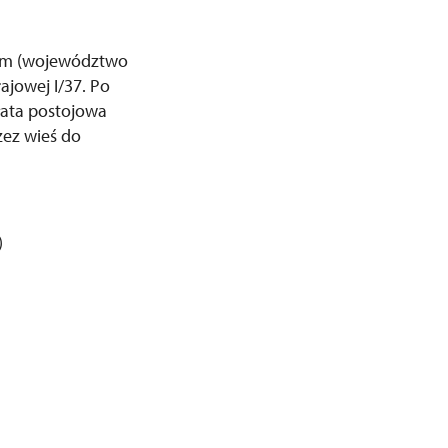
ckim (województwo
ajowej I/37. Po
płata postojowa
zez wieś do
)