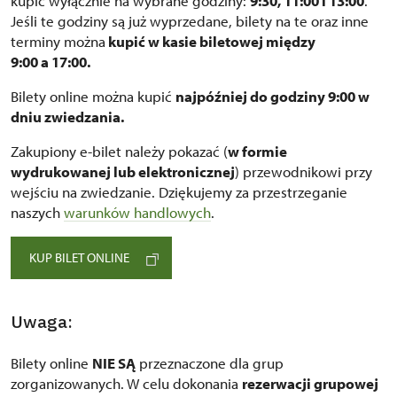
kupić wyłącznie na wybrane godziny:
9:30, 11:00 i 13:00
.
Jeśli te godziny są już wyprzedane, bilety na te oraz inne
terminy można
kupić w kasie biletowej między
9:00 a 17:00.
Bilety online można kupić
najpóźniej do godziny 9:00 w
dniu zwiedzania.
Zakupiony e-bilet należy pokazać (
w formie
wydrukowanej lub elektronicznej
) przewodnikowi przy
wejściu na zwiedzanie. Dziękujemy za przestrzeganie
naszych
warunków handlowych
.
KUP BILET ONLINE
Uwaga:
Bilety online
NIE SĄ
przeznaczone dla grup
zorganizowanych. W celu dokonania
rezerwacji grupowej