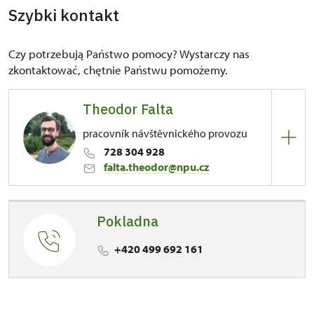
Szybki kontakt
Czy potrzebują Państwo pomocy? Wystarczy nas
zkontaktować, chętnie Państwu pomożemy.
Theodor Falta
pracovník návštěvnického provozu
728 304 928
falta.theodor@npu.cz
Pokladna
81/, Kuks 81 54443
+420 499 692 161